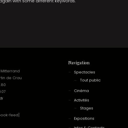
y again with some different keywords.
Navigation
 Mitterrand
Spectacles
rtin de Crau
Tout public
6.80
Cinéma
0.07
fr
Activités
Stages
book-feed]
Expositions
Infos & Contacts