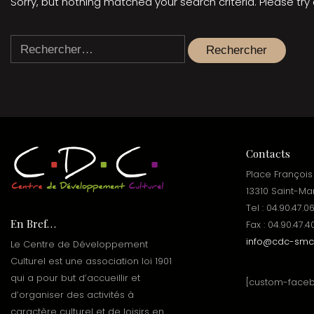
Sorry, but nothing matched your search criteria. Please tr
Rechercher :
Contacts
Place François
13310 Saint-Ma
Tel : 04.90.47.0
En Bref…
Fax : 04.90.47.4
info@cdc-smc.
Le Centre de Développement
Culturel est une association loi 1901
qui a pour but d’accueillir et
[custom-face
d’organiser des activités à
caractère culturel et de loisirs en