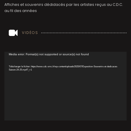
Affiches et souvenirs dédidacés par les artistes reçus au C.D.C.
au fil des années
VIDÉOS
Lecteur
Media error: Format(s) not supported or source(s) not found
vidéo
Télécharger le fichier: https://www.cdc-smc.fr/wp-content/uploads/2025/07/Exposition-Souvenirs-et-dedicaces-
Saison-24-25.mp4?_=1