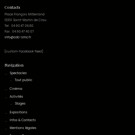
Contacts
Place François Mitterrand
13310 Saint-Martin de Crau
Tel : 04.90.47.06.80
Fax : 04.90.47.40.07
info@cdc-smc.fr
[custom-facebook-feed]
Navigation
Spectacles
Tout public
Cinéma
Activités
Stages
Expositions
Infos & Contacts
Mentions légales